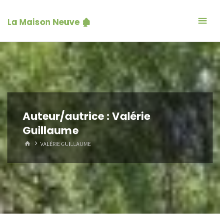
La Maison Neuve 🏚️
Auteur/autrice :
Valérie
Guillaume
HOME
VALÉRIE GUILLAUME